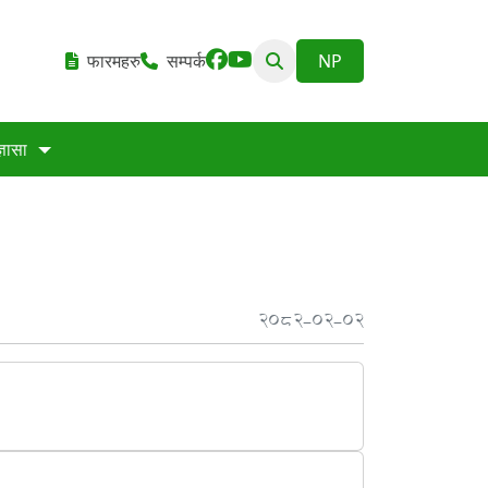
फारमहरु
सम्पर्क
्ञासा
2082-02-02