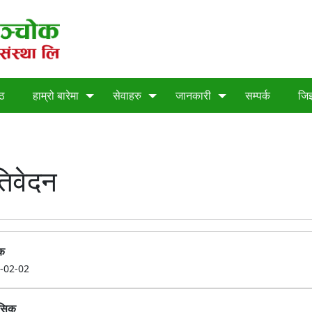
्ठ
हाम्रो बारेमा
सेवाहरु
जानकारी
सम्पर्क
जिज
तिवेदन
क
-02-02
ासिक