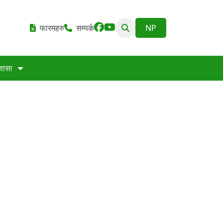
फारमहरु
सम्पर्क
्ञासा